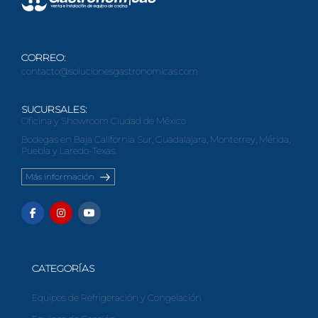
CORREO:
contacto@solucionesgastronomicas.com
SUCURSALES:
Oficina y Showroom Ciudad de México
Bodegas en Baja California Sur, Guadalajara, Monterrey, Mérida,
Puebla y Laredo-Texas.
Más información
CATEGORÍAS
Equipos de Refrigeración y Congelación