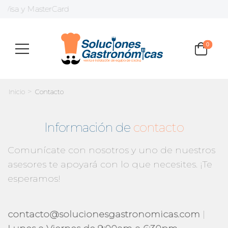
Visa y MasterCard
0
>
Inicio
Contacto
Información de
contacto
Comunícate con nosotros y uno de nuestros
asesores te apoyará con lo que necesites. ¡Te
esperamos!
contacto@solucionesgastronomicas.com
|