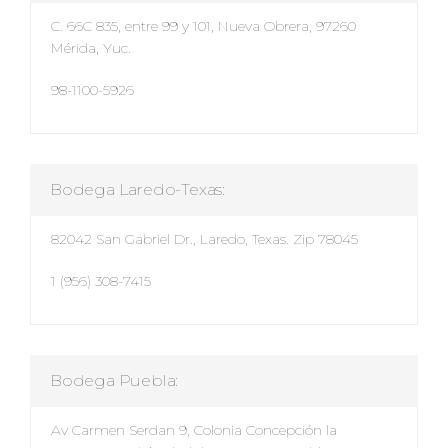
C. 66C 835, entre 99 y 101, Nueva Obrera, 97260
Mérida, Yuc.
98-1100-5926
Bodega Laredo-Texas:
82042 San Gabriel Dr., Laredo, Texas. Zip 78045
1 (956) 308-7415
Bodega Puebla:
Av Carmen Serdan 9, Colonia Concepción la