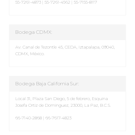
55-7261-4873
|
55-7261-4562
|
55-7155-8117
Bodega CDMX:
Av. Canal de Tezontle 45, CEDA, Iztapalapa, 09040,
CDMX, México.
Bodega Baja California Sur:
Local 31, Plaza San Diego, 5 de febrero, Esquina
Josefa Ortiz de Dominguez, 23000, La Paz, B.C.S.
66-7140-2868
|
66-7617-4823